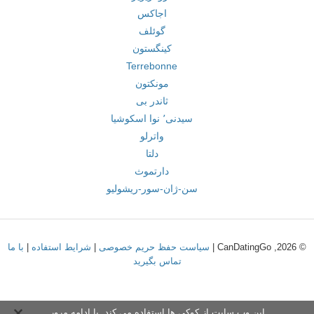
اجاکس
گوئلف
کینگستون
Terrebonne
مونکتون
ثاندر بی
سیدنی٬ نوا اسکوشیا
واترلو
دلتا
دارتموث
سن-ژان-سور-ریشولیو
© 2026, CanDatingGo |
سیاست حفظ حریم خصوصی
|
شرایط استفاده
|
با ما
تماس بگیرید
این وب سایت از کوکی ها استفاده می کند. با ادامه مرور