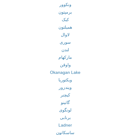
ونکوور
برمپتون
کبک
همیلتون
لاوال
سوری
لندن
مارکهام
واوقن
Okanagan Lake
ویکتوریا
ویندزور
کیچنر
گاتینو
لونگوی
برنابی
Ladner
ساسکاتون