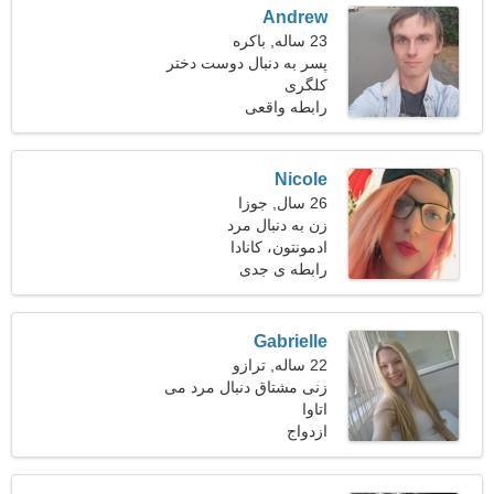
Andrew
23 ساله, باکره
پسر به دنبال دوست دختر
است 21-28
کلگری
رابطه واقعی
Nicole
26 سال, جوزا
زن به دنبال مرد
ادمونتون، کانادا
رابطه ی جدی
Gabrielle
22 ساله, ترازو
زنی مشتاق دنبال مرد می
اتاوا
گردد
ازدواج