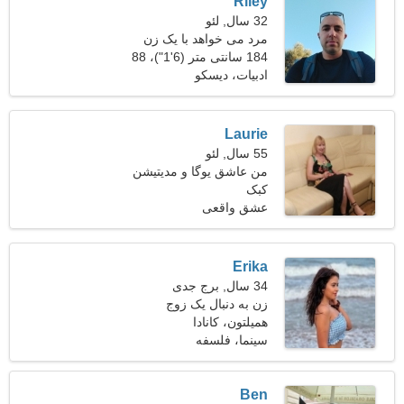
Riley
32 سال, لئو
مرد می خواهد با یک زن
ملاقات کند 23-29
184 سانتی متر (6'1")، 88
کیلوگرم (194 پوند)
ادبیات، دیسکو
Laurie
55 سال, لئو
من عاشق یوگا و مدیتیشن
کبک
هستم
عشق واقعی
Erika
34 سال, برج جدی
زن به دنبال یک زوج
همیلتون، کانادا
سینما، فلسفه
Ben