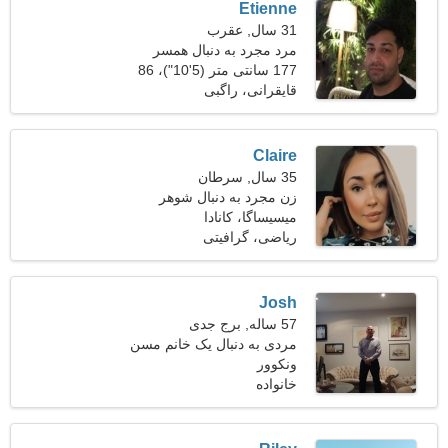
Etienne
31 سال, عقرب
مرد مجرد به دنبال همسر
177 سانتی متر (5'10")، 86
کیلوگرم (189 پوند)
قایقرانی، راگبی
Claire
35 سال, سرطان
زن مجرد به دنبال شوهر
میسیساگا، کانادا
ریاضی، گرافیتی
Josh
57 ساله, برج جدی
مردی به دنبال یک خانم مسن
50-52
ونکوور
خانواده