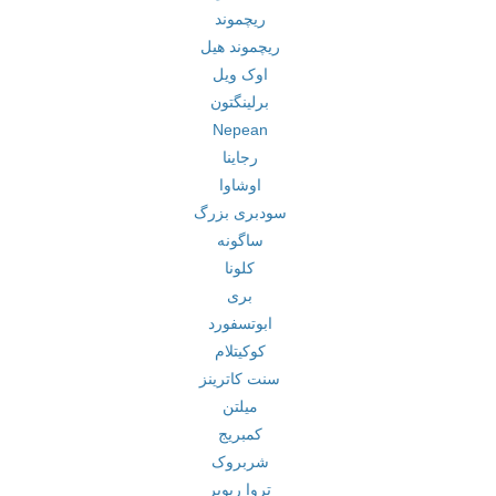
ریچموند
ریچموند هیل
اوک ویل
برلینگتون
Nepean
رجاینا
اوشاوا
سودبری بزرگ
ساگونه
کلونا
بری
ابوتسفورد
کوکیتلام
سنت کاترینز
میلتن
کمبریج
شربروک
تروا ریویر